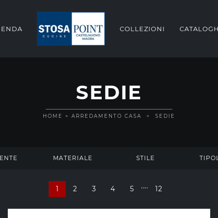
IENDA
COLLEZIONI
CATALOGH
SEDIE
HOME
>
ARREDAMENTO CASA
>
SEDIE
ENTE
MATERIALE
STILE
TIPO
....
1
2
3
4
5
12