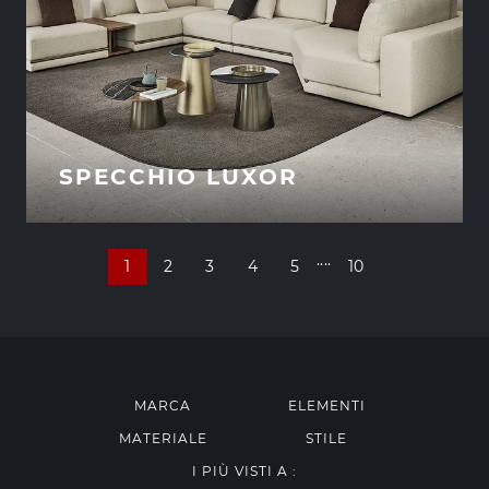
SPECCHIO LUXOR
....
1
2
3
4
5
10
MARCA
ELEMENTI
MATERIALE
STILE
I PIÙ VISTI A :