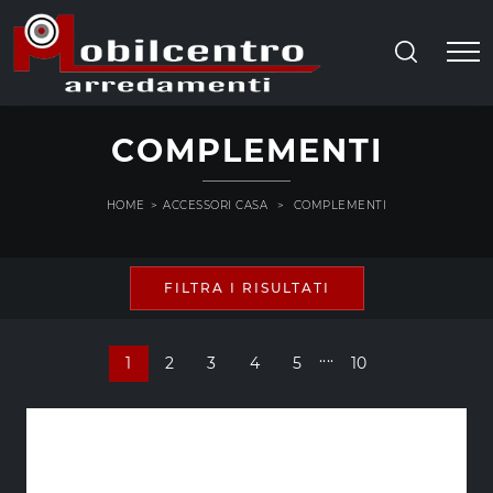
COMPLEMENTI
HOME
>
ACCESSORI CASA
>
COMPLEMENTI
FILTRA I RISULTATI
....
1
2
3
4
5
10