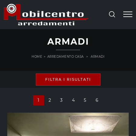
ARMADI
HOME
>
ARREDAMENTO CASA
>
ARMADI
FILTRA I RISULTATI
1
2
3
4
5
6