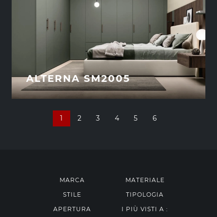
ALTERNA SM2005
1
2
3
4
5
6
MARCA
MATERIALE
STILE
TIPOLOGIA
APERTURA
I PIÙ VISTI A :