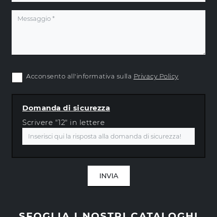
Acconsento all'informativa sulla
Privacy Policy
Domanda di sicurezza
Scrivere "12" in lettere
INVIA
SFOGLIA I NOSTRI CATALOGHI