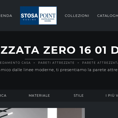
IENDA
COLLEZIONI
CATALOGH
ZZATA ZERO 16 01 D
EDAMENTO CASA
>
PARETI ATTREZZATE
>
PARETE ATTREZZATA
amico dalle linee moderne, ti presentiamo la parete attre
RCA
MATERIALE
STILE
I PIÙ V