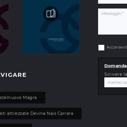
Acconsento
Domanda 
AVIGARE
Scrivere l
Castelnuovo Magra
eti attrezzate Devina Nais Carrara