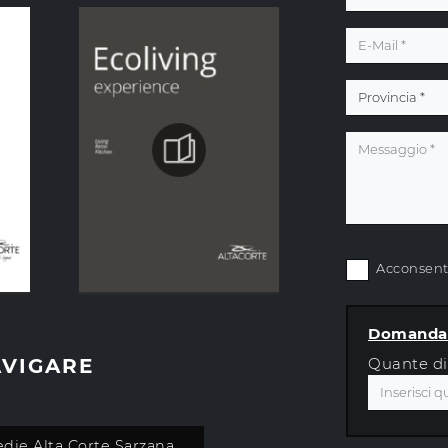
Acconsento
Domanda 
AVIGARE
Quante di
edie Alta Corte Sarzana