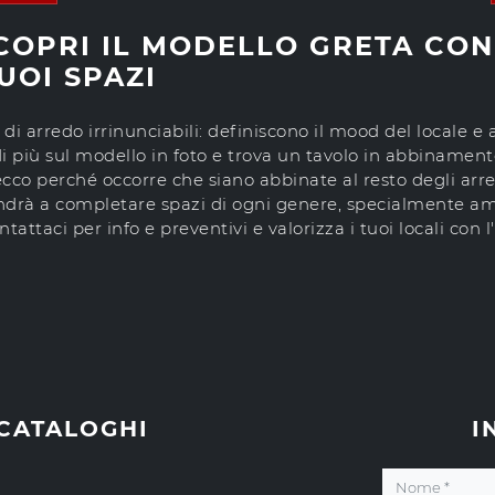
SCOPRI IL MODELLO GRETA CO
UOI SPAZI
 di arredo irrinunciabili: definiscono il mood del locale e
 di più sul modello in foto e trova un tavolo in abbinament
 ecco perché occorre che siano abbinate al resto degli arr
ndrà a completare spazi di ogni genere, specialmente amb
ttaci per info e preventivi e valorizza i tuoi locali con l
 CATALOGHI
I