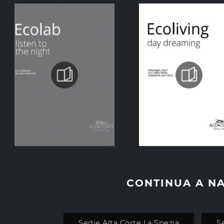
CONTINUA A N
Sedie Alta Corte La Spezia
S