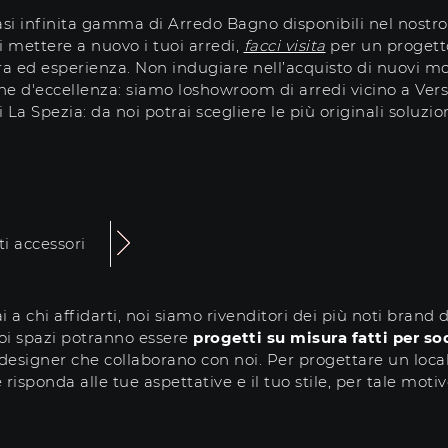
quasi infinita gamma di Arredo Bagno disponibili nel nost
i mettere a nuovo i tuoi arredi,
facci visita
per un progetto
ra ed esperienza. Non indugiare nell’acquisto di nuovi mo
e d'eccellenza: siamo loshowroom di arredi vicino a Versil
 La Spezia: da noi potrai scegliere le più originali soluz
i accessori
a chi affidarti, noi siamo rivenditori dei più noti brand 
uoi spazi potranno essere
progetti su misura fatti per sod
r designer che collaborano con noi. Per progettare un loca
risponda alle tue aspettative e il tuo stile, per tale mot