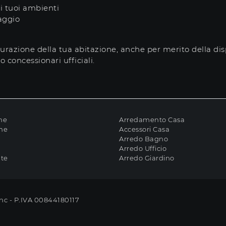
i tuoi ambienti
aggio
tturazione della tua abitazione, anche per merito della 
 concessionari ufficiali.
ne
Arredamento Casa
che
Accessori Casa
Arredo Bagno
Arredo Ufficio
ate
Arredo Giardino
Snc - P.IVA 00844180117