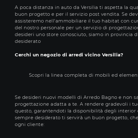
A poca distanza in auto da Versilia ti aspetta la 
buon progetto e per il servizio post vendita. Se dev
assisteremo nell'ammobiliare il tuo habitat con cu
del nostro personale per un servizio di progettazion
desideri uno store conosciuto, siamo in provincia di
desiderato
Cerchi un negozio di arredi vicino Versilia?
Scopri la linea completa di mobili ed element
Se desideri nuovi modelli di Arredo Bagno e non sai 
progettazione adatta a te. A rendere gradevoli i t
questo, garantendoti la disponibilità degli interio
sempre desiderato ti servirà un buon progetto, che 
ogni cliente: