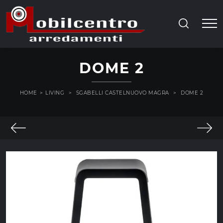
DOME 2
HOME
>
LIVING
>
SGABELLI CASTELNUOVO MAGRA
>
DOME 2