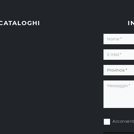
 CATALOGHI
I
Acconsento