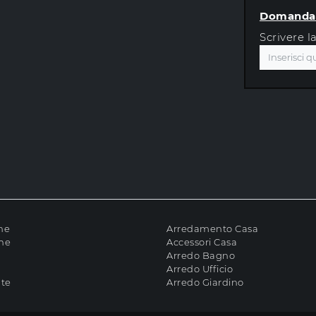
Domanda 
Scrivere l
ne
Arredamento Casa
che
Accessori Casa
Arredo Bagno
Arredo Ufficio
ate
Arredo Giardino