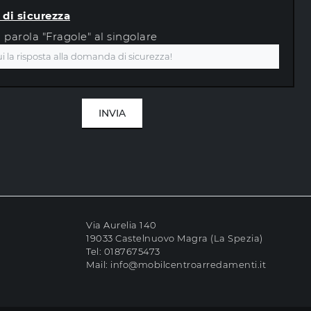
di sicurezza
a parola "Fragole" al singolare
INVIA
Via Aurelia 140
19033 Castelnuovo Magra (La Spezia)
Tel:
0187675473
Mail:
info@mobilcentroarredamenti.it