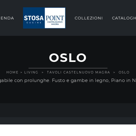
IENDA
COLLEZIONI
CATALOGH
OSLO
HOME
>
LIVING
>
TAVOLI CASTELNUOVO MAGRA
>
OSLO
gabile con prolunghe. Fusto e gambe in legno, Piano in No