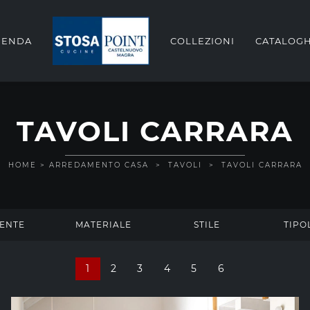
IENDA
COLLEZIONI
CATALOGH
TAVOLI CARRARA
HOME
>
ARREDAMENTO CASA
>
TAVOLI
>
TAVOLI CARRARA
ENTE
MATERIALE
STILE
TIPO
1
2
3
4
5
6