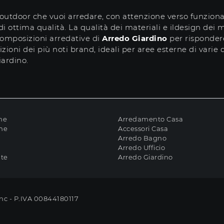
outdoor che vuoi arredare, con attenzione verso funziona
i ottima qualità. La qualità dei materiali e ildesign dei m
 composizioni arredative di
Arredo Giardino
per rispondere
zioni dei più noti brand, ideali per aree esterne di varie
iardino.
ne
Arredamento Casa
che
Accessori Casa
Arredo Bagno
Arredo Ufficio
ate
Arredo Giardino
Snc - P.IVA 00844180117