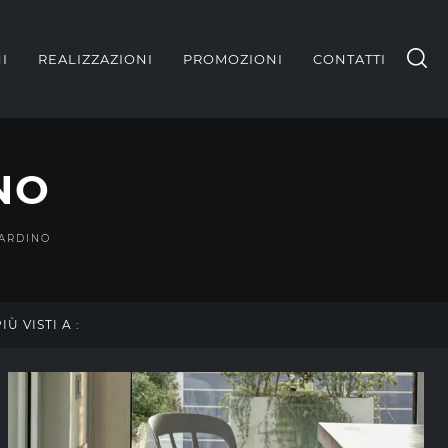
I
REALIZZAZIONI
PROMOZIONI
CONTATTI
NO
IARDINO
PIÙ VISTI A :