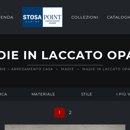
IENDA
COLLEZIONI
CATALOGH
IE IN LACCATO O
OME
>
ARREDAMENTO CASA
>
MADIE
>
MADIE IN LACCATO OP
RCA
MATERIALE
STILE
I PIÙ V
1
2