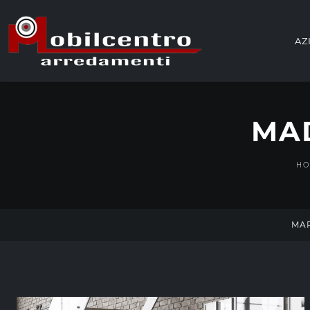
AZ
MAD
H
MA