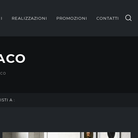
I
REALIZZAZIONI
PROMOZIONI
CONTATTI
PACO
ACO
ISTI A :