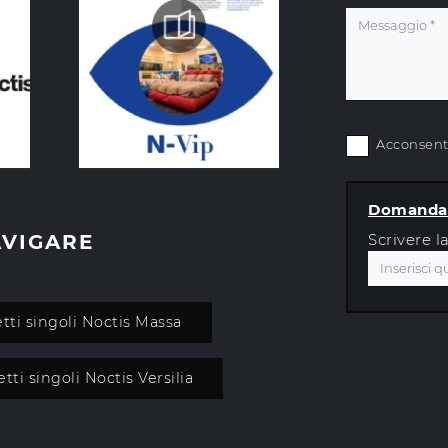
Acconsento
Domanda 
AVIGARE
Scrivere l
etti singoli Noctis Massa
etti singoli Noctis Versilia