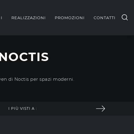
I
REALIZZAZIONI
PROMOZIONI
CONTATTI
 NOCTIS
ven di Noctis per spazi moderni.
I PIÙ VISTI A :