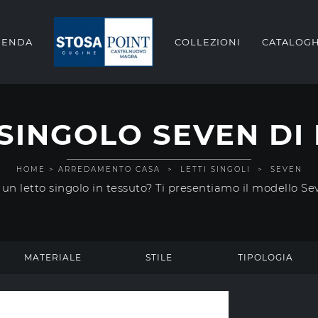
IENDA
COLLEZIONI
CATALOGH
SINGOLO SEVEN DI
HOME
>
ARREDAMENTO CASA
>
LETTI SINGOLI
>
SEVEN
un letto singolo in tessuto? Ti presentiamo il modello Se
MATERIALE
STILE
TIPOLOGIA