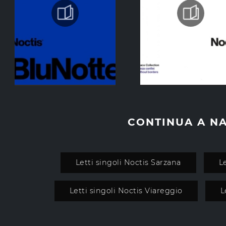
CONTINUA A N
Letti singoli Noctis Sarzana
L
Letti singoli Noctis Viareggio
L