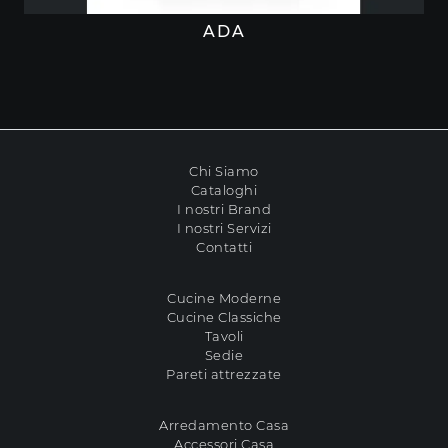
ADA
Chi Siamo
Cataloghi
I nostri Brand
I nostri Servizi
Contatti
Cucine Moderne
Cucine Classiche
Tavoli
Sedie
Pareti attrezzate
Arredamento Casa
Accessori Casa