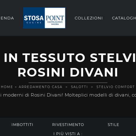
IENDA
COLLEZIONI
CATALOGH
 IN TESSUTO STELV
ROSINI DIVANI
HOME
>
ARREDAMENTO CASA
>
SALOTTI
>
STELVIO COMFORT
otti moderni di Rosini Divani! Molteplici modelli di divan
IMBOTTITI
RIVESTIMENTO
STILE
I PIÙ VISTI A :