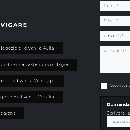
AVIGARE
Negozio di divani a Aulla
di divani a Castelnuovo Magra
zio di divani a Viareggio
Acconsento
gozio di divani a Versilia
Domanda 
Scrivere l
eparana