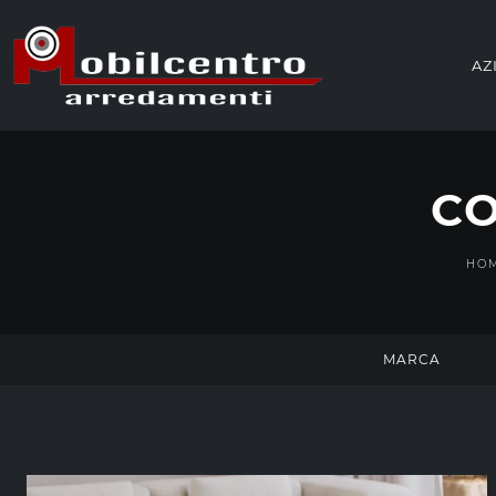
AZ
CO
HO
MARCA