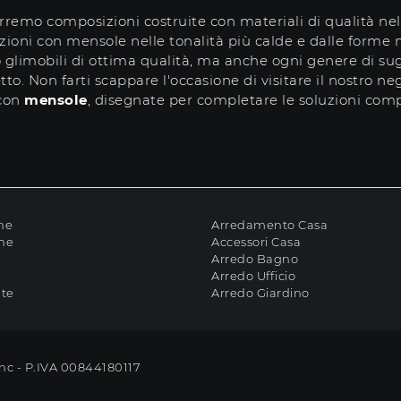
emo composizioni costruite con materiali di qualità nell
zioni con mensole nelle tonalità più calde e dalle forme
 glimobili di ottima qualità, ma anche ogni genere di su
. Non farti scappare l'occasione di visitare il nostro negoz
 con
mensole
, disegnate per completare le soluzioni comp
ne
Arredamento Casa
che
Accessori Casa
Arredo Bagno
Arredo Ufficio
ate
Arredo Giardino
Snc - P.IVA 00844180117