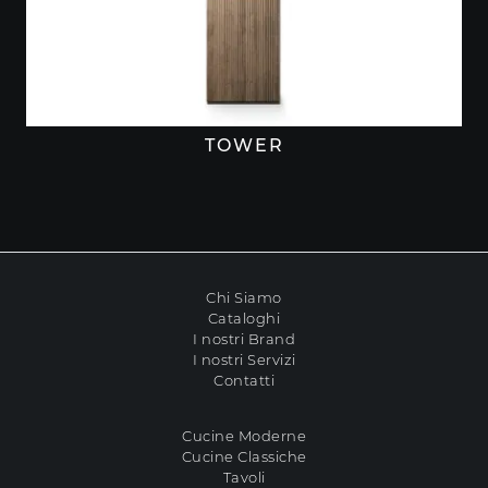
TOWER
Chi Siamo
Cataloghi
I nostri Brand
I nostri Servizi
Contatti
Cucine Moderne
Cucine Classiche
Tavoli