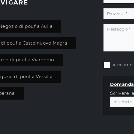
AVIGARE
Negozio di pouf a Aulla
 di pouf a Castelnuovo Magra
zio di pouf a Viareggio
Acconsento
gozio di pouf a Versilia
Domanda 
Scrivere l
parana