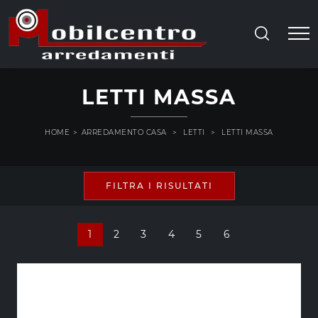
LETTI MASSA
HOME
>
ARREDAMENTO CASA
>
LETTI
>
LETTI MASSA
FILTRA I RISULTATI
1
2
3
4
5
6