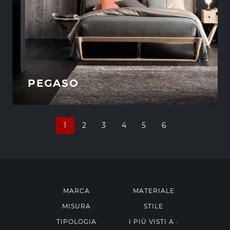
PEGASO
1
2
3
4
5
6
MARCA
MATERIALE
MISURA
STILE
TIPOLOGIA
I PIÙ VISTI A :