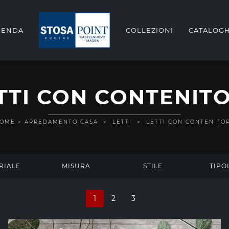
IENDA
COLLEZIONI
CATALOGH
TTI CON CONTENIT
OME
>
ARREDAMENTO CASA
>
LETTI
>
LETTI CON CONTENITO
RIALE
MISURA
STILE
TIPO
1
2
3