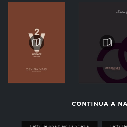
CONTINUA A N
Letti Devina Nais La Spezia
Letti D