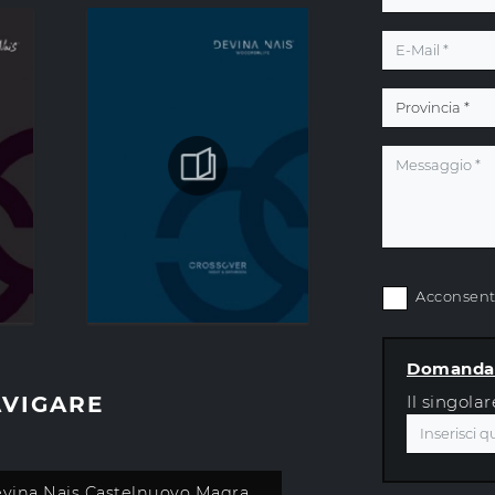
Acconsento
Domanda 
AVIGARE
Il singolar
evina Nais Castelnuovo Magra