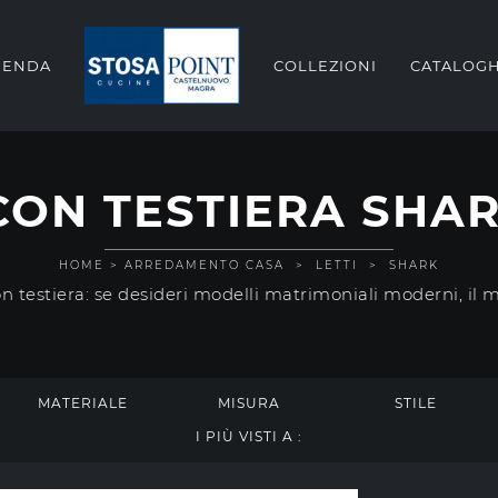
IENDA
COLLEZIONI
CATALOGH
CON TESTIERA SHAR
HOME
>
ARREDAMENTO CASA
>
LETTI
>
SHARK
con testiera: se desideri modelli matrimoniali moderni, il 
MATERIALE
MISURA
STILE
I PIÙ VISTI A :